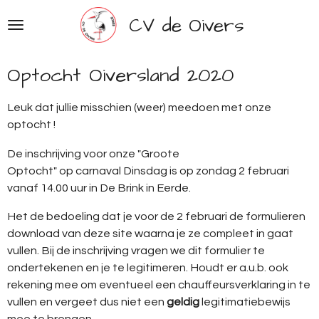
Ga
CV de Oivers
direct
naar
de
Optocht Oiversland 2020
hoofdinhoud
Leuk dat jullie misschien (weer) meedoen met onze
optocht !
De inschrijving voor onze "Groote
Optocht" op carnaval Dinsdag is op
zondag 2 februari
vanaf 14.00 uur in De Brink in Eerde.
Het de bedoeling dat je voor de 2 februari de formulieren
download van deze site
waarna je ze compleet in gaat
vullen. Bij de inschrijving vragen we dit formulier te
ondertekenen en je te legitimeren. Houdt er a.u.b. ook
rekening mee om eventueel een chauffeursverklaring in te
vullen en vergeet dus niet een
geldig
legitimatiebewijs
mee te brengen.