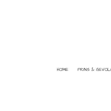
Ga
direct
naar
de
hoofdinhoud
HOME
PRINS & GEVOL